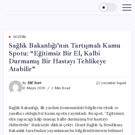
Skip
to
content
EĞITIM
Sağlık Bakanlığı’nın Tartışmalı Kamu
Spotu: “Eğitimsiz Bir El, Kalbi
Durmamış Bir Hastayı Tehlikeye
Atabilir”
Sağlık
By
Elif Kurt
yorumlar kapalı
Bakanlığı’nın
12 Mayıs 2026
2 Min Read
Tartışmalı
Kamu
Spotu:
Sağlık Bakanlığı, ilk yardım konusundaki bilgilerin eksik ve
“Eğitimsiz
yanıltıcı olduğu bir kamu spotu yayımladı. Bu spot, “Eğitimsiz
Bir
El,
elin yapacağı kalp masajı, kalbi durmamış bir hastayı
Kalbi
öldürebilir” ifadesiyle dikkat çekti. Genel Sağlık-İş Sendikası,
Durmamış
Bakanlık tarafından yayımlanan bu bilgilendirmenin bilimsel
Bir