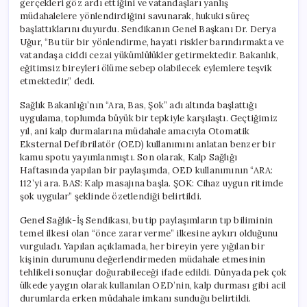
gerçekleri göz ardı ettiğini ve vatandaşları yanlış
Hastayı
müdahalelere yönlendirdiğini savunarak, hukuki süreç
Tehlikeye
başlattıklarını duyurdu. Sendikanın Genel Başkanı Dr. Derya
Atabilir”
Uğur, “Bu tür bir yönlendirme, hayati riskler barındırmakta ve
için
vatandaşa ciddi cezai yükümlülükler getirmektedir. Bakanlık,
eğitimsiz bireyleri ölüme sebep olabilecek eylemlere teşvik
etmektedir,” dedi.
Sağlık Bakanlığı’nın “Ara, Bas, Şok” adı altında başlattığı
uygulama, toplumda büyük bir tepkiyle karşılaştı. Geçtiğimiz
yıl, ani kalp durmalarına müdahale amacıyla Otomatik
Eksternal Defibrilatör (OED) kullanımını anlatan benzer bir
kamu spotu yayımlanmıştı. Son olarak, Kalp Sağlığı
Haftasında yapılan bir paylaşımda, OED kullanımının “ARA:
112’yi ara. BAS: Kalp masajına başla. ŞOK: Cihaz uygun ritimde
şok uygular” şeklinde özetlendiği belirtildi.
Genel Sağlık-İş Sendikası, bu tip paylaşımların tıp biliminin
temel ilkesi olan “önce zarar verme” ilkesine aykırı olduğunu
vurguladı. Yapılan açıklamada, her bireyin yere yığılan bir
kişinin durumunu değerlendirmeden müdahale etmesinin
tehlikeli sonuçlar doğurabileceği ifade edildi. Dünyada pek çok
ülkede yaygın olarak kullanılan OED’nin, kalp durması gibi acil
durumlarda erken müdahale imkanı sunduğu belirtildi.